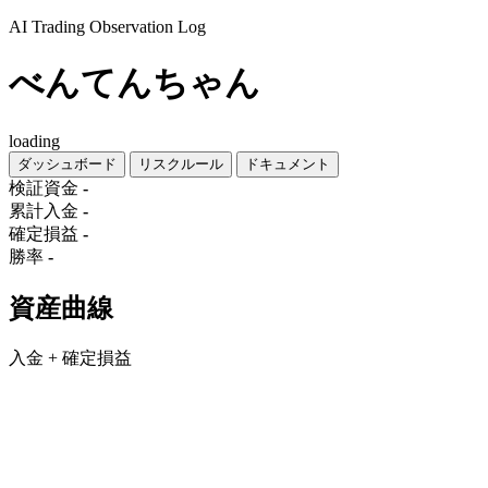
AI Trading Observation Log
べんてんちゃん
loading
ダッシュボード
リスクルール
ドキュメント
検証資金
-
累計入金
-
確定損益
-
勝率
-
資産曲線
入金 + 確定損益