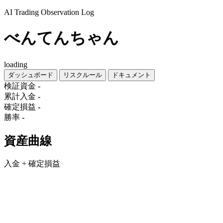
AI Trading Observation Log
べんてんちゃん
loading
ダッシュボード
リスクルール
ドキュメント
検証資金
-
累計入金
-
確定損益
-
勝率
-
資産曲線
入金 + 確定損益