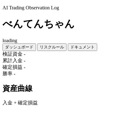
AI Trading Observation Log
べんてんちゃん
loading
ダッシュボード
リスクルール
ドキュメント
検証資金
-
累計入金
-
確定損益
-
勝率
-
資産曲線
入金 + 確定損益