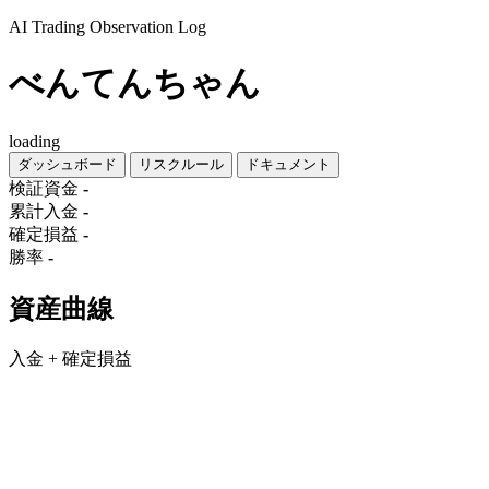
AI Trading Observation Log
べんてんちゃん
loading
ダッシュボード
リスクルール
ドキュメント
検証資金
-
累計入金
-
確定損益
-
勝率
-
資産曲線
入金 + 確定損益