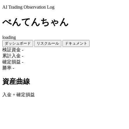
AI Trading Observation Log
べんてんちゃん
loading
ダッシュボード
リスクルール
ドキュメント
検証資金
-
累計入金
-
確定損益
-
勝率
-
資産曲線
入金 + 確定損益