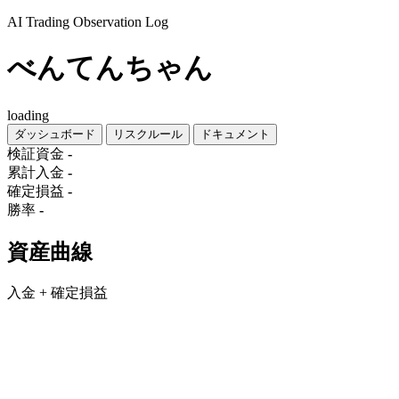
AI Trading Observation Log
べんてんちゃん
loading
ダッシュボード
リスクルール
ドキュメント
検証資金
-
累計入金
-
確定損益
-
勝率
-
資産曲線
入金 + 確定損益